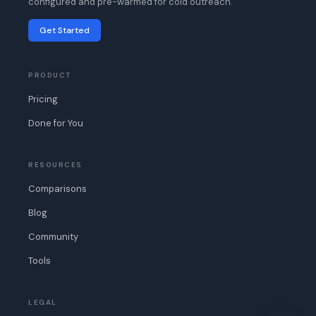
configured and pre-warmed for cold outreach.
Get Started
PRODUCT
Pricing
Done for You
RESOURCES
Comparisons
Blog
Community
Tools
LEGAL